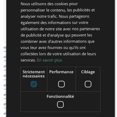
Nous utilisons des cookies pour
d’adhésion à l’Association, frais de
personnaliser le contenu, les publicités et
dossier et assurances,
pour l’Ecole et
analyser notre trafic. Nous partageons
pour le séjour (15€ pour les voyages
également des informations sur votre
utilisation de notre site avec nos partenaires
scolaires éducatif d’une journée).
de publicité et d'analyse qui peuvent les
combiner avec d'autres informations que
vous leur avez fournies ou qu'ils ont
Qui sommes-nous
collectées lors de votre utilisation de leurs
La Charte des Classes
services.
En savoir plus
Notre Projet Educatif Classes de Découverte
Strictement
Performance
Ciblage
Garanties et Assurances
nécessaires
Nos Tarifs et Prestations
Journée type
Fonctionnalité
Préparer sa classe
Intégration d'enfants en situation de handicap en classe de