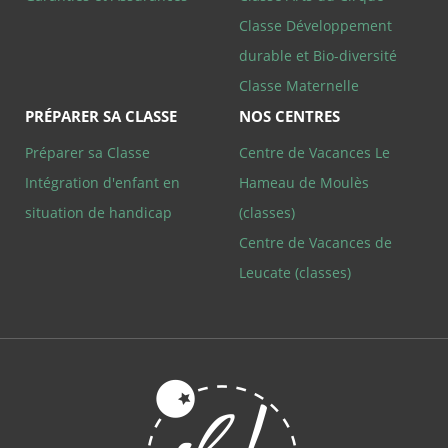
2 jours
service
aladin.fr
Cookie-
Classe Développement
Script.co
pour
durable et Bio-diversité
mémoriser
préférenc
Classe Maternelle
de
consente
PRÉPARER SA CLASSE
NOS CENTRES
des visite
en matièr
cookies. Il
Préparer sa Classe
Centre de Vacances Le
nécessaire
que la
Intégration d'enfant en
Hameau de Moulès
bannière 
cookies
situation de handicap
(classes)
Cookie-
Script.co
Centre de Vacances de
fonctionn
Politique de confidentialité de
correctem
Leucate (classes)
Google
PHPSESSID
Session
Cookie gé
PHP.net
par des
classe-
applicatio
decouverte.club-
basées sur
aladin.fr
langage P
Il s'agit d'
identifiant
usage gén
utilisé po
gérer les
variables 
session