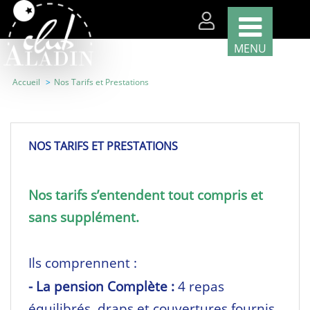
MENU
Accueil
Nos Tarifs et Prestations
Nos
classes
par
région
NOS TARIFS ET PRESTATIONS
Nos
classes
par
Nos tarifs s’entendent tout compris et
thème
sans supplément.
Nous
recrutons
!
Ils comprennent :
Télécharger
votre
- La pension Complète :
4 repas
brochure
équilibrés, draps et couvertures fournis