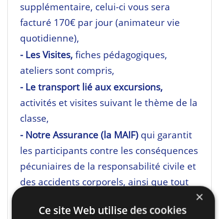
supplémentaire, celui-ci vous sera
facturé 170€ par jour (animateur vie
quotidienne),
- Les Visites,
fiches pédagogiques,
ateliers sont compris,
- Le transport lié aux excursions,
activités et visites suivant le thème de la
classe,
- Notre Assurance (la MAIF)
qui garantit
les participants contre les conséquences
pécuniaires de la responsabilité civile et
des accidents corporels, ainsi que tout
×
rapatriement sanitaire d’urgence,
Ce site Web utilise des cookies
- Au prix du séjour s’ajoute
62€