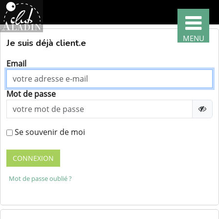
MENU
Je suis déjà client.e
Email
Nos
classes
par
Mot de passe
région
Nos
classes
Se souvenir de moi
par
thème
CONNEXION
Nous
recrutons
Mot de passe oublié ?
!
Télécharger
votre