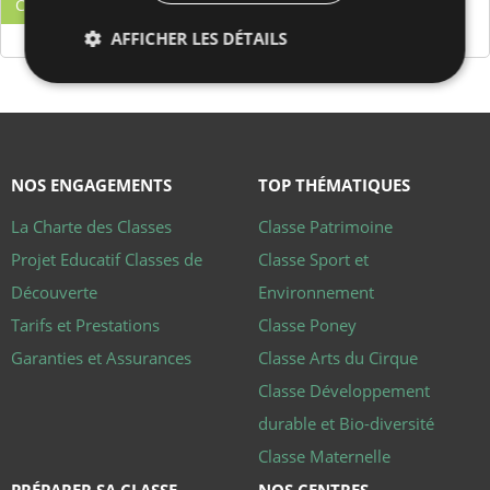
CRÉER MON COMPTE
AFFICHER LES DÉTAILS
Strictement nécessaires
Performance
Ciblage
Fonctionnalité
NOS ENGAGEMENTS
TOP THÉMATIQUES
Les cookies strictement nécessaires habilitent des
fonctionnalités de base du site Web telles que la
La Charte des Classes
Classe Patrimoine
connexion des utilisateurs et la gestion des comptes.
Le site Web ne peut pas être utilisé correctement
Projet Educatif Classes de
Classe Sport et
sans les cookies strictement nécessaires.
Découverte
Environnement
Fournisseur
/
Nom
Expiration
Descriptio
Domaine
Tarifs et Prestations
Classe Poney
CookieScriptConsent
4
Ce cookie 
CookieScript
Garanties et Assurances
Classe Arts du Cirque
semaines
utilisé par 
.www.club-
2 jours
service
aladin.fr
Classe Développement
Cookie-
Script.com
durable et Bio-diversité
pour
mémoriser
Classe Maternelle
préférence
de
consente