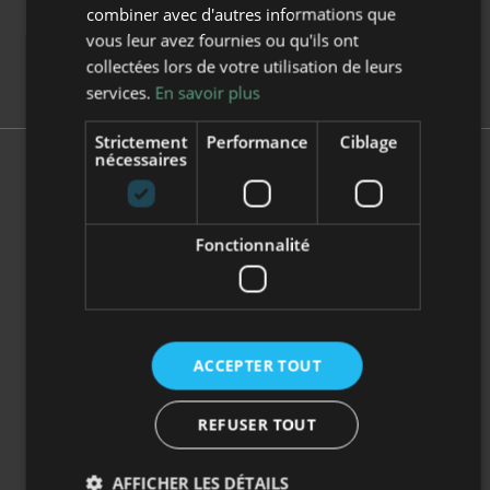
combiner avec d'autres informations que
Centre de Vacances de
vous leur avez fournies ou qu'ils ont
Leucate (classes)
collectées lors de votre utilisation de leurs
services.
En savoir plus
Strictement
Performance
Ciblage
nécessaires
Fonctionnalité
ASSOCIATION ALTIA CLUB ALADIN
Le Bourg - 12540 Fondamente
ACCEPTER TOUT
Tél. 05 65 99 37 75
Contactez-nous
REFUSER TOUT
RESTONS
EN CONTACT
AFFICHER LES DÉTAILS