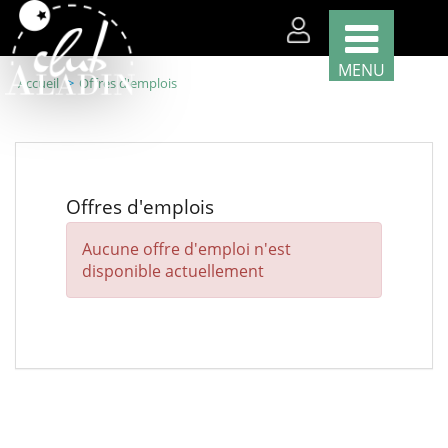
MENU
Accueil
Offres d'emplois
Nos
classes
par
région
Offres d'emplois
Nos
Aucune offre d'emploi n'est
classes
par
disponible actuellement
thème
Nous
recrutons
!
Télécharger
votre
brochure