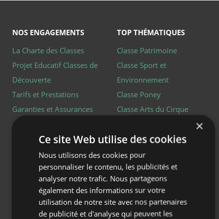
NOS ENGAGEMENTS
TOP THÉMATIQUES
La Charte des Classes
Classe Patrimoine
Projet Educatif Classes de
Classe Sport et
Découverte
Environnement
Tarifs et Prestations
Classe Poney
Garanties et Assurances
Classe Arts du Cirque
×
Classe Développement
Ce site Web utilise des cookies
durable et Bio-diversité
Classe Maternelle
Nous utilisons des cookies pour
personnaliser le contenu, les publicités et
PRÉPARER SA CLASSE
NOS CENTRES
analyser notre trafic. Nous partageons
Préparer sa Classe
Centre de Vacances Le
également des informations sur votre
Intégration d'enfant en
Hameau de Moulès
utilisation de notre site avec nos partenaires
de publicité et d'analyse qui peuvent les
situation de handicap
(classes)