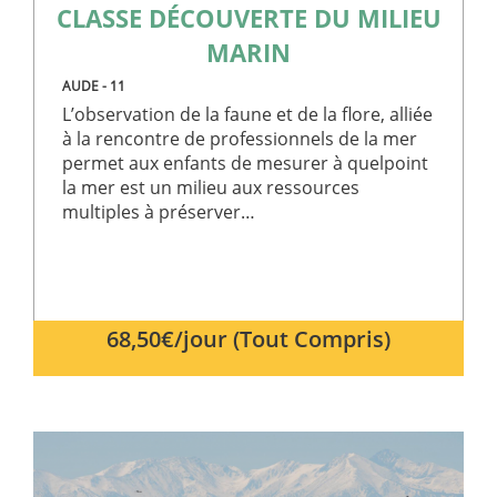
Il s'agit d'
CLASSE DÉCOUVERTE DU MILIEU
identifiant
usage gén
MARIN
utilisé po
gérer les
variables 
AUDE - 11
session
L’observation de la faune et de la flore, alliée
utilisateur.
s'agit
à la rencontre de professionnels de la mer
normalem
d'un nom
permet aux enfants de mesurer à quelpoint
généré de
la mer est un milieu aux ressources
manière
aléatoire, 
multiples à préserver…
façon dont
est utilisé
peut être
spécifique
site, mais
bon exem
est le
maintien 
68,50€/jour (Tout Compris)
statut de
connexio
pour un
utilisateur
entre les
pages.
CookieScriptConsent
4
Ce cookie 
CookieScript
semaines
utilisé par
classe-
2 jours
service
decouverte.club-