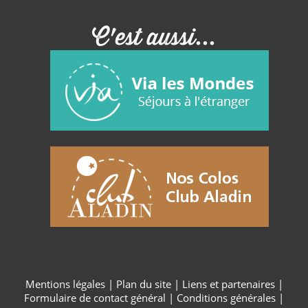
Analytics
pour
pour
déterminer
conserver
si le
C'est aussi...
l'état de la
navigateur
session.
du visiteur
du site Web
prend en
charge les
cookies.
Mentions légales
|
Plan du site
|
Liens et partenaires
|
Formulaire de contact général
|
Conditions générales
|