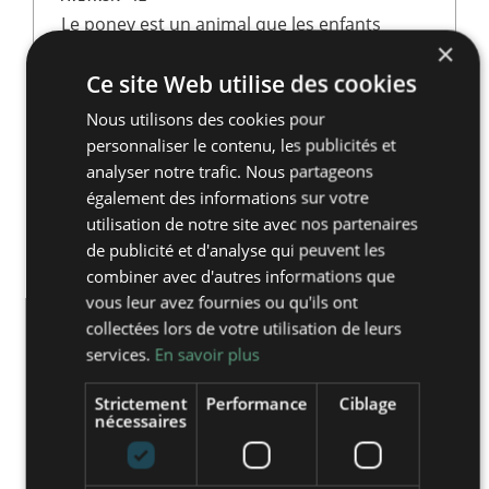
Le poney est un animal que les enfants
aiment caresser, regarder, monter et
×
soigner. En leur présence, la curiosité de
Ce site Web utilise des cookies
l’enfant est en éveil, ce qui le rend très
Nous utilisons des cookies pour
réceptif aux apprentissages qui lui seront
proposés. A côté du poney-Club, la mini-
personnaliser le contenu, les publicités et
ferme offre tout un répertoire de
analyser notre trafic. Nous partageons
découvertes.
également des informations sur votre
utilisation de notre site avec nos partenaires
69,50€/jour (Tout Compris)
de publicité et d'analyse qui peuvent les
combiner avec d'autres informations que
vous leur avez fournies ou qu'ils ont
collectées lors de votre utilisation de leurs
services.
En savoir plus
Strictement
Performance
Ciblage
nécessaires