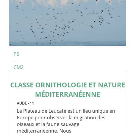
Cookie-
aladin.fr
Script.co
pour
mémoriser
préférenc
de
consente
des visite
en matièr
cookies. Il
nécessaire
que la
bannière 
PS
cookies
-
Cookie-
Script.co
CM2
fonctionn
correctem
PHPSESSID
Session
Cookie gé
PHP.net
CLASSE ORNITHOLOGIE ET NATURE
par des
www.club-
applicatio
aladin.fr
MÉDITERRANÉENNE
basées sur
langage P
Il s'agit d'
AUDE - 11
identifiant
Le Plateau de Leucate est un lieu unique en
usage gén
utilisé po
Europe pour observer la migration des
gérer les
oiseaux et la faune sauvage
variables 
session
méditerranéenne. Nous
utilisateur.