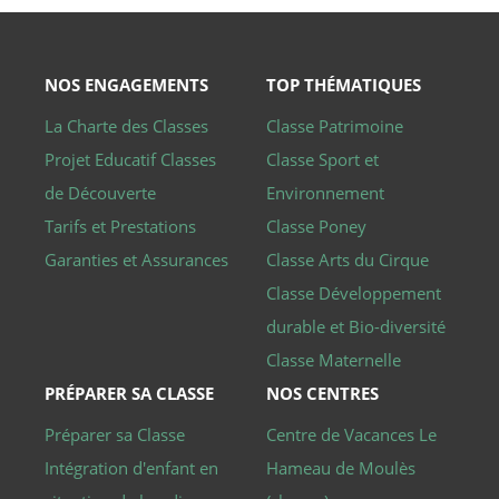
aléatoire, 
façon dont
est utilisé
peut être
spécifique
NOS ENGAGEMENTS
TOP THÉMATIQUES
site, mais
bon exem
est le
La Charte des Classes
Classe Patrimoine
maintien 
statut de
Projet Educatif Classes
Classe Sport et
connexio
pour un
de Découverte
Environnement
utilisateur
entre les
Tarifs et Prestations
Classe Poney
pages.
Garanties et Assurances
Classe Arts du Cirque
CookieScriptConsent
4
Ce cookie 
CookieScript
semaines
utilisé par
classe-
Classe Développement
2 jours
service
decouverte.club-
Cookie-
aladin.fr
durable et Bio-diversité
Script.co
pour
mémoriser
Classe Maternelle
préférenc
de
PRÉPARER SA CLASSE
NOS CENTRES
consente
des visite
Préparer sa Classe
Centre de Vacances Le
en matièr
cookies. Il
nécessaire
Intégration d'enfant en
Hameau de Moulès
que la
bannière 