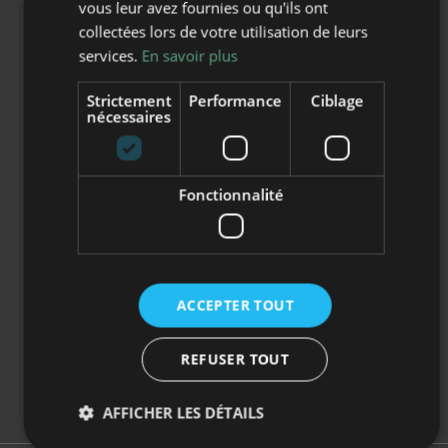
vous leur avez fournies ou qu'ils ont
Projet Educatif Classes
Classe Sport et
collectées lors de votre utilisation de leurs
de Découverte
Environnement
services.
En savoir plus
Tarifs et Prestations
Classe Poney
Strictement
Performance
Ciblage
Garanties et Assurances
Classe Arts du Cirque
nécessaires
Classe Développement
durable et Bio-diversité
Classe Maternelle
Fonctionnalité
PRÉPARER SA CLASSE
NOS CENTRES
Préparer sa Classe
Centre de Vacances Le
Intégration d'enfant en
Hameau de Moulès
ACCEPTER TOUT
situation de handicap
(classes)
Centre de Vacances de
REFUSER TOUT
Leucate (classes)
AFFICHER LES DÉTAILS