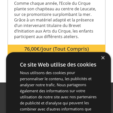
Comme chaque année, l’Ecole du Cirque
plante son chapiteau au centre de Leucate,
sur ce promontoire surplombant la mer.
Grâce à un matériel adapté et la présence
d’un intervenant titulaire du Brevet
d’Initiation aux Arts du Cirque, les enfants
participent aux différents ateliers.
76,00€/jour (Tout Compris)
×
Ce site Web utilise des cookies
Nous utilisons des cookies pour
personnaliser le contenu, les publicités et
analyser notre trafic. Nous partageons
également des informations sur votre
utilisation de notre site avec nos partenaires
NOS ENGAGEMENTS
TOP THÉMATIQUES
de publicité et d'analyse qui peuvent les
La Charte des Classes
Classe Patrimoine
combiner avec d'autres informations que