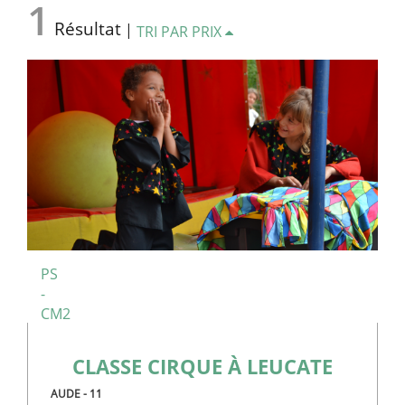
1
Résultat
|
TRI PAR PRIX
PS
-
CM2
CLASSE CIRQUE À LEUCATE
AUDE - 11