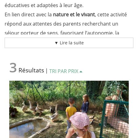
éducatives et adaptées à leur âge.
En lien direct avec la
nature et le vivant
, cette activité
répond aux attentes des parents recherchant un
séjour porteur de sens, favorisant l’autonomie, la
responsabilité et le respect de l’environnement.
▼ Lire la suite
Une activité à la ferme pensée comme une expérience
3
éducative
Résultats
|
TRI PAR PRIX
L’
activité à la
ferme du Hameau de Moules
s’inscrit
dans une démarche pédagogique qui privilégie l’action,
l’observation et la participation active des enfants.
Au fil du séjour, les enfants découvrent le
quotidien de
la vie à la ferme
: soins apportés aux animaux,
compréhension de leurs besoins, observation de leur
comportement et découverte de leur rôle dans