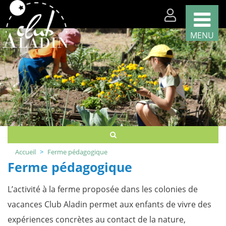
MENU
Nos
classes
par
région
Nos
classes
par
thème
Accueil
Ferme pédagogique
Nous
Ferme pédagogique
recrutons
!
L’activité à la ferme proposée dans les colonies de
Télécharger
votre
vacances Club Aladin permet aux enfants de vivre des
brochure
expériences concrètes au contact de la nature,