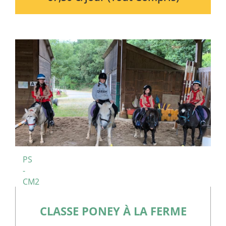
participer à :
La découverte et le
soin des animaux
Des ateliers de jardinage et d’observation de la nature
Des activités manuelles autour des produits de la
ferme
Des jeux éducatifs liés au
développement durable et
d'énergie renouvelable
La notion de choix est centrale : l’enfant reste acteur de
son séjour et de son implication dans les activités
PS
-
proposées.
CM2
Des bénéfices éducatifs durables pour l’enfant
CLASSE PONEY À LA FERME