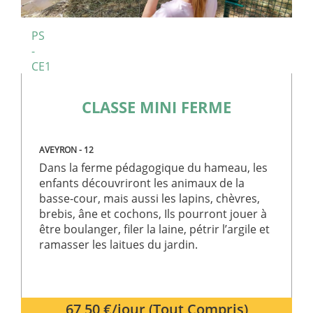
l’écosystème.
PS
Des ateliers autour du
jardinage
permettent
-
également de sensibiliser les enfants aux saisons, à
CE1
l’origine des aliments et aux respect de
l’environnement.
CLASSE MINI FERME
Chaque activité est conçue pour être accessible,
progressive et ludique, afin que chaque enfant puisse
AVEYRON - 12
s’impliquer à son rythme et trouver sa place dans le
Dans la ferme pédagogique du hameau, les
enfants découvriront les animaux de la
groupe.
basse-cour, mais aussi les lapins, chèvres,
brebis, âne et cochons, Ils pourront jouer à
Des activités adaptées à l’âge et au rythme des enfants
être boulanger, filer la laine, pétrir l’argile et
ramasser les laitues du jardin.
Découvrez notre projet éducatif :
Projet éducatif
colonies de vacances du Club Aladin
Selon les projets de séjour, les enfants peuvent
67,50 €/jour (Tout Compris)