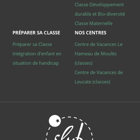
Cookie-
Classe Développement
Script.co
fonctionn
durable et Bio-diversité
Politique de confidentialité de
correctem
Google
Classe Maternelle
PHPSESSID
Session
Cookie gé
PHP.net
par des
classe-
PRÉPARER SA CLASSE
NOS CENTRES
applicatio
decouverte.club-
basées sur
aladin.fr
langage P
Préparer sa Classe
Centre de Vacances Le
Il s'agit d'
identifiant
Intégration d'enfant en
Hameau de Moulès
usage gén
utilisé po
situation de handicap
(classes)
gérer les
variables 
Centre de Vacances de
session
utilisateur.
Leucate (classes)
s'agit
normalem
d'un nom
généré de
manière
aléatoire, 
façon dont
est utilisé
peut être
spécifique
site, mais
bon exem
est le
maintien 