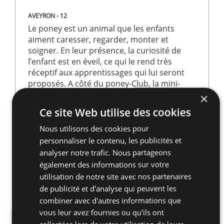
Participer à une
activité à la ferme en colonie de
vacances
permet à l’enfant de développer des
AVEYRON - 12
Le poney est un animal que les enfants
compétences essentielles, en lien avec le projet
aiment caresser, regarder, monter et
éducatif Club Aladin.
soigner. En leur présence, la curiosité de
Le contact avec les animaux et la nature favorise le
l’enfant est en éveil, ce qui le rend très
réceptif aux apprentissages qui lui seront
sens des responsabilités
et la prise de conscience des
proposés. A côté du poney-Club, la mini-
besoins du vivant.
ferme offre tout un répertoire de
×
découvertes.
Les activités encouragent également l’
autonomie
, la
Ce site Web utilise des cookies
coopération et la confiance en soi, en valorisant
69,50€/jour (Tout Compris)
Nous utilisons des cookies pour
l’expérimentation et l’apprentissage par le faire.
personnaliser le contenu, les publicités et
Enfin, cette immersion contribue à une
sensibilisation
analyser notre trafic. Nous partageons
également des informations sur votre
concrète à l’environnement
, en donnant du sens aux
utilisation de notre site avec nos partenaires
notions d’écologie, de respect et de citoyenneté.
de publicité et d'analyse qui peuvent les
combiner avec d'autres informations que
Découvrez aussi nos séjours équitation au poney Club
vous leur avez fournies ou qu'ils ont