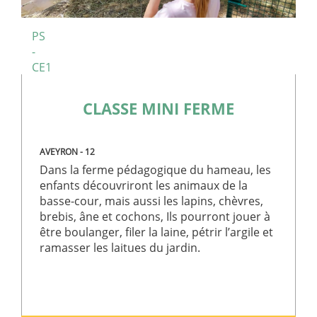
découverte de l’équitation
. Plus petit et plus accessible
que le cheval, le poney permet aux enfants de prendre
PS
confiance rapidement et de vivre leurs premières
-
CE1
sensations à cheval.
Lors des séances au
Poney Club du Hameau de
CLASSE MINI FERME
Moules
, les enfants participent à différentes activités :
approche et découverte du poney
AVEYRON - 12
préparation et pansage
Dans la ferme pédagogique du hameau, les
initiation à la monte
enfants découvriront les animaux de la
petits parcours ou jeux équestres
basse-cour, mais aussi les lapins, chèvres,
brebis, âne et cochons, Ils pourront jouer à
apprentissage des gestes de base de l’équitation
être boulanger, filer la laine, pétrir l’argile et
Les activités sont adaptées au niveau de chacun afin
ramasser les laitues du jardin.
que chaque enfant progresse à son rythme tout en
prenant du plaisir.