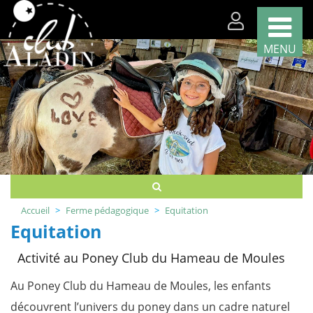
MENU
Nos
classes
par
région
Nos
classes
par
thème
Accueil
Ferme pédagogique
Equitation
Nous
Equitation
recrutons
!
Activité au Poney Club du Hameau de Moules
Télécharger
votre
Au Poney Club du Hameau de Moules, les enfants
brochure
découvrent l’univers du poney dans un cadre naturel