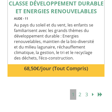
visiteur, de
de visiter
CLASSE DÉVELOPPEMENT DURABLE
session et de
ledit site
campagne
Web.
ET ENERGIES RENOUVELABLES
pour les
rapports
test_cookie
14
Ce cookie
Google LLC
d'analyse du
minutes
est défini
AUDE - 11
.doubleclick.net
site.
52
par
Au pays du soleil et du vent, les enfants se
secondes
DoubleClick
_ga_ZVS78YHETM
.club-
1 an 1
Ce cookie est
(qui
familiarisent avec les grands thèmes du
aladin.fr
mois
utilisé par
appartient à
développement durable : Energies
Google
Google)
Analytics
pour
renouvelables, maintien de la bio-diversité
pour
déterminer
conserver
et du milieu lagunaire, réchauffement
si le
l'état de la
navigateur
climatique, la gestion, le tri et le recyclage
session.
du visiteur
du site Web
des déchets, l’éco-construction.
prend en
charge les
68,50€/jour (Tout Compris)
cookies.
1
2
3