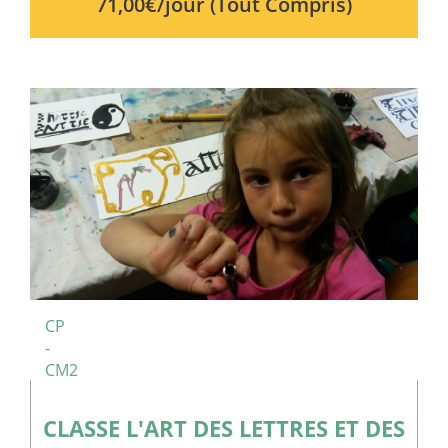
71,00€/jour (Tout Compris)
CP
-
CM2
CLASSE L'ART DES LETTRES ET DES