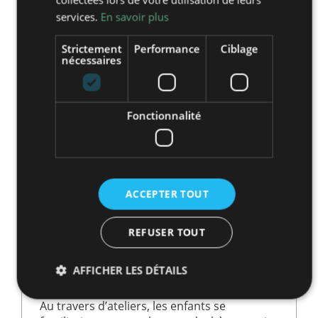
services.
En savoir plus
Strictement
Performance
Ciblage
nécessaires
Fonctionnalité
CE2
-
CM2
ACCEPTER TOUT
CLASSE DÉVELOPPEMENT DURABLE-
REFUSER TOUT
ENERGIES RENOUVELABLES À
MOULÈS
AFFICHER LES DÉTAILS
AVEYRON - 12
Au travers d’ateliers, les enfants se