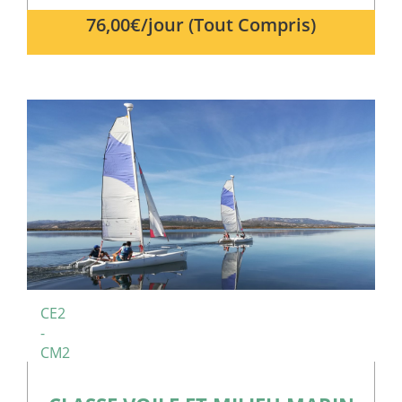
76,00€/jour (Tout Compris)
CE2
-
CM2