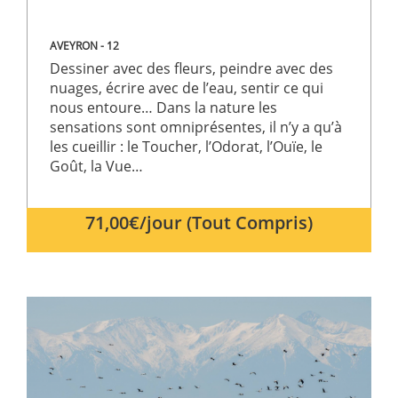
basées sur
langage P
Il s'agit d'
AVEYRON - 12
identifiant
usage gén
Dessiner avec des fleurs, peindre avec des
utilisé po
gérer les
nuages, écrire avec de l’eau, sentir ce qui
variables 
nous entoure… Dans la nature les
session
utilisateur.
sensations sont omniprésentes, il n’y a qu’à
s'agit
les cueillir : le Toucher, l’Odorat, l’Ouïe, le
normalem
d'un nom
Goût, la Vue…
généré de
manière
aléatoire, 
façon dont
71,00€/jour (Tout Compris)
est utilisé
peut être
spécifique
site, mais
bon exem
est le
maintien 
statut de
connexio
pour un
utilisateur
entre les
pages.