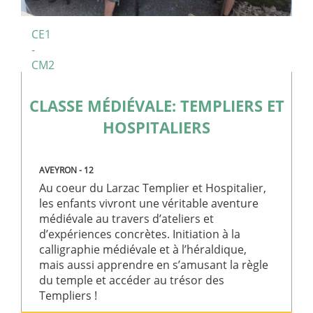
Cookie-
Script.co
fonctionn
CE1
Politique de confidentialité de
correctem
Google
-
PHPSESSID
Session
Cookie gé
PHP.net
CM2
par des
classe-
applicatio
decouverte.club-
basées sur
aladin.fr
langage P
CLASSE MÉDIÉVALE: TEMPLIERS ET
Il s'agit d'
identifiant
HOSPITALIERS
usage gén
utilisé po
gérer les
variables 
session
AVEYRON - 12
utilisateur.
s'agit
Au coeur du Larzac Templier et Hospitalier,
normalem
les enfants vivront une véritable aventure
d'un nom
généré de
médiévale au travers d’ateliers et
manière
aléatoire, 
d’expériences concrètes. Initiation à la
façon dont
calligraphie médiévale et à l’héraldique,
est utilisé
peut être
mais aussi apprendre en s’amusant la règle
spécifique
du temple et accéder au trésor des
site, mais
bon exem
Templiers !
est le
maintien 