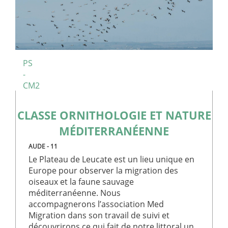
Déclaration de stockage
Nom
Type de stockage
Description
flagFavoris
Stockage local
favorisClient
Stockage local
PS
_gcl_ls
Stockage local
-
CM2
CLASSE ORNITHOLOGIE ET NATURE
Fournisseur
MÉDITERRANÉENNE
Nom
Expiration
Description
Fournisseur
/
Domaine
/
Nom
Expiration
Description
Domaine
AUDE - 11
_ga_T2PGPMR7T8
.club-
1 an 1
Ce cookie est
aladin.fr
mois
utilisé par
IDE
1 an 1
Ce cookie
Le Plateau de Leucate est un lieu unique en
Google LLC
Google
mois
est défini
.doubleclick.net
Europe pour observer la migration des
Analytics
par
pour
Doubleclick
oiseaux et la faune sauvage
conserver
et fournit
méditerranéenne. Nous
l'état de la
des
session.
informations
accompagnerons l’association Med
sur la
Migration dans son travail de suivi et
_ga
1 an 1
Ce nom de
Google LLC
manière
mois
cookie est
.club-
dont
découvrirons ce qui fait de notre littoral un