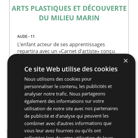
ARTS PLASTIQUES ET DÉCOUVERTE
DU MILIEU MARIN
AUDE - 11
L’enfant acteur de ses apprentissages
repartira avec un «Carnet d’artiste» conçu
intégralement, ou tout autre production
×
s’incluant dans l’exposition de fin d’année
Ce site Web utilise des cookies
ou d’un projet spécifique annuel.
Nous utilisons des cookies pour
personnaliser le contenu, les publicités et
analyser notre trafic. Nous partageons
également des informations sur votre
65,00€/jour (Tout Compris)
utilisation de notre site avec nos partenaires
de publicité et d'analyse qui peuvent les
combiner avec d'autres informations que
vous leur avez fournies ou qu'ils ont
collectées lors de votre utilisation de leurs