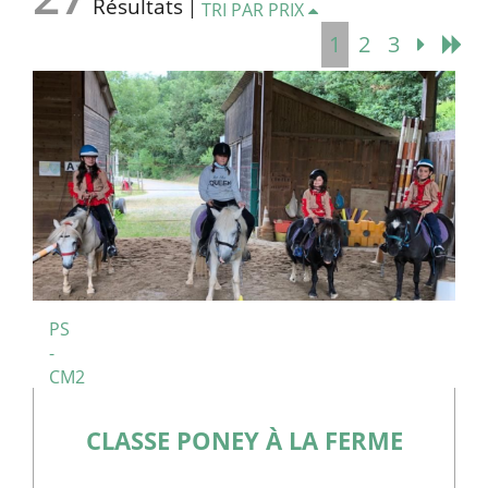
Résultats
|
TRI PAR PRIX
1
2
3
PS
-
CM2
CLASSE PONEY À LA FERME