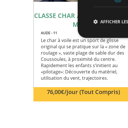
la maîtrise de la vitesse sur le sable
Cette activité combine plaisir, technique et dé
CLASSE CHAR À VOILE ET MILI
AFFICHER LES
marquantes d'un séjour à la mer.
MARIN
AUDE - 11
Le char à voile est un sport de glisse
Une activité sportive et ludique
original qui se pratique sur la « zone de
roulage », vaste plage de sable dur des
Coussoules, à proximité du centre.
Le
char à voile en colonie
développe à la fois l
Les cookies stricteme
Rapidement les enfants s’initient au
la gestion des compte
leurs trajectoires et à adapter leur conduite s
«pilotage»: Découverte du matériel,
Nom
Comme dans toutes les activités proposées en c
utilisation du vent, trajectoires.
parcours ou des défis peuvent être organisés p
CookieScriptConse
76,00€/jour (Tout Compris)
Les séjours situés en bord de mer, comme
Rê
l'environnement maritime.
PHPSESSID
NOS
ENGAGEMENTS
Un encadrement professionnel et sécurisé