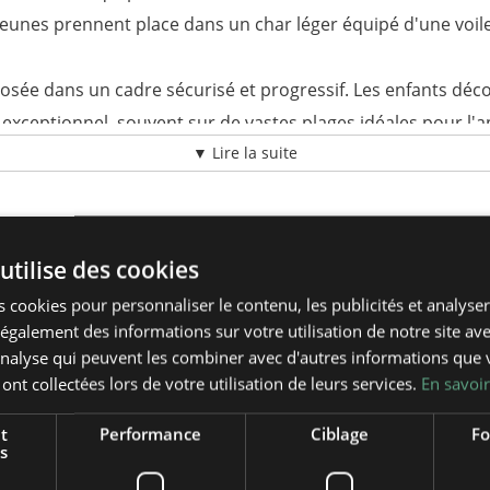
 jeunes prennent place dans un char léger équipé d'une voile
posée dans un cadre sécurisé et progressif. Les enfants déco
 exceptionnel, souvent sur de vastes plages idéales pour l
▼ Lire la suite
couvrir plusieurs sports de glisse liés au vent.
utilise des cookies
é dans un petit véhicule à trois roues, le participant dirige s
 cookies pour personnaliser le contenu, les publicités et analyser 
eunes ressentent les sensations de vitesse et de glisse sur l
galement des informations sur votre utilisation de notre site av
'analyse qui peuvent les combiner avec d'autres informations que 
sivement :
 ont collectées lors de votre utilisation de leurs services.
En savoir
curité
t
Performance
Ciblage
Fo
s