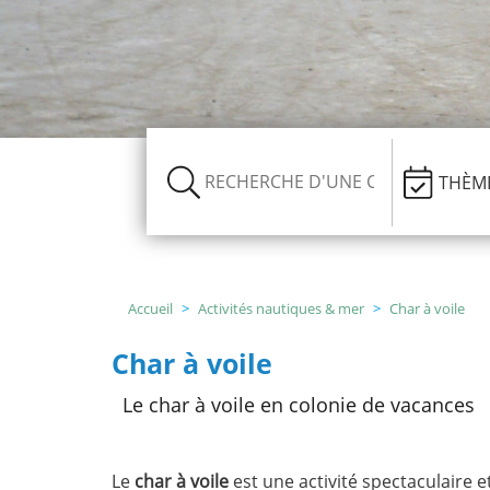
thème
Nous
recrutons
!
Télécharger
votre
brochure
Accueil
Activités nautiques & mer
Char à voile
Char à voile
Le char à voile en colonie de vacances
Le
char à voile
est une activité spectaculaire 