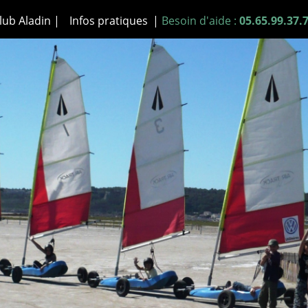
lub Aladin |
Infos pratiques
|
Besoin d'aide :
05.65.99.37.