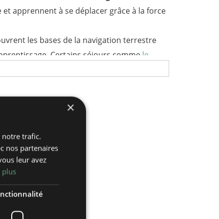
 et apprennent à se déplacer grâce à la force
uvrent les bases de la navigation terrestre
'apprentissage. Certains séjours comme
le
×
on char à l'aide de pédales et d'une voile qui
notre trafic.
a plage.
ec nos partenaires
vous leur avez
 plus
nctionnalité